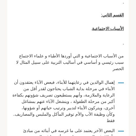
القسم الثاني:
الأسباب الاجتماعية
.
من الأسباب الاجتماعية و التي أوردها الأطباء و علماء الاجتماع
سبب رئيسي و أساسي في أساليب التربية على سبيل المثال لا
الحصر
إهمال الوالدين في رعايتهما للأبناء، فبعض الآباء يعتقدون أن
الأبناء في مرحلة بداية الشباب يحتاجون لقدر أقل من
الرعاية والملازمة، وأنهم يستطيعون تصريف شؤونهم بكفاءة
أكبر من مرحلة الطفولة ، وينشغل الآباء عنهم بمشاغل
أخرى، ويتركون الأبناء لتدبير وترتيب حياتهم أو شؤونها،
وكأن وظيفة الأب والأم توفير المأكل والملبس والمصاريف..
فقط
البعض الآخر يعتمد على ما غرسه في أبنائه من مبادئ