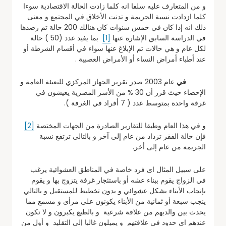
و من المتعارف عليه سلفا انه كلما زادت الحالة الاقتصادية سوءا
كلما ازدادت نسبة الجريمة و تدنت الأخلاق في المجتمع و معنى
ذلك انه إذا كان في خمس سنوات كان هنالك 200 حالة تم رصدها
في الدراسة السابق الإشارة عنها
[1]
بما يفيد عدد (50 ) حالة
لكل عام و هي حالات تم الإبلاغ عنها سواء في أقسام الشرطة أو
عند أطباء أمراض النساء أو الأمراض العصبية .
في
عام 2003 صدر تقرير الجهاز المركزي للتعبئة العامة و
الإحصاء حيث قرر أن 30 % من الأسر المصرية يعيشون في
غرفة واحدة بمتوسط عدد ( 7 أفراد في الغرفة ).
و في هذا العام وطبقا للتقارير الصادرة من الجهات المختصة
[2]
فإن حالة الفقر تزداد من عام إلى آخر و بالتالي ترتفع نسبة
الجريمة من عام إلى أخر.
على سبيل المثال اى فرد خاصة في المناطق العشوائية يرغب
في الزواج يقوم ببناء عشه أو باستئجار غرفة يتزوج بها و يقوم
بإنجاب الأبناء بشكل عشوائي و بدون تخطيط للمستقبل و بالتالي
ينجب سبعة أو ثمانية من الأبناء يكونون على مرأى و مسمع مما
يحدث بين والديهم من علاقة شرعية و بالطبع يكبرون و لا تكون
عندهم اى حدود في علاقتهم و يميلون غالبا إلى التقليد و أول من