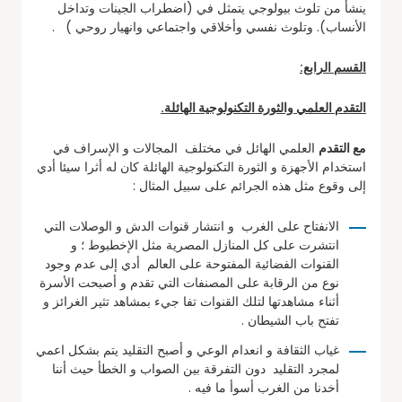
ينشأ من تلوث بيولوجي يتمثل في (اضطراب الجينات وتداخل
الأنساب). وتلوث نفسي وأخلاقي واجتماعي وانهيار روحي ) .
القسم الرابع:
التقدم العلمي والثورة التكنولوجية الهائلة.
مع التقدم
العلمي الهائل في مختلف المجالات و الإسراف في
استخدام الأجهزة و الثورة التكنولوجية الهائلة كان له أثرا سيئا أدي
إلى وقوع مثل هذه الجرائم على سبيل المثال :
الانفتاح على الغرب و انتشار قنوات الدش و الوصلات التي
انتشرت على كل المنازل المصرية مثل الإخطبوط ؛ و
القنوات الفضائية المفتوحة على العالم أدي إلى عدم وجود
نوع من الرقابة على المصنفات التي تقدم و أصبحت الأسرة
أثناء مشاهدتها لتلك القنوات تفا جيء بمشاهد تثير الغرائز و
تفتح باب الشيطان .
غياب الثقافة و انعدام الوعي و أصبح التقليد يتم بشكل اعمي
لمجرد التقليد دون التفرقة بين الصواب و الخطأ حيث أننا
أخدنا من الغرب أسوأ ما فيه .