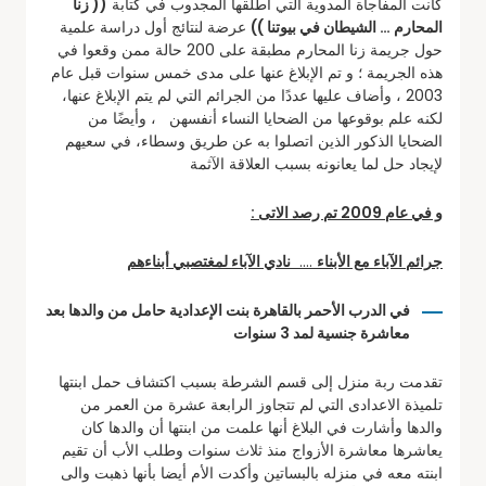
كانت المفاجأة المدوية التي أطلقها المجدوب في كتابة
(( زنا
المحارم … الشيطان في بيوتنا ))
عرضة لنتائج أول دراسة علمية
حول جريمة زنا المحارم مطبقة على 200 حالة ممن وقعوا في
هذه الجريمة ؛ و تم الإبلاغ عنها على مدى خمس سنوات قبل عام
2003 ، وأضاف عليها عددًا من الجرائم التي لم يتم الإبلاغ عنها،
لكنه علم بوقوعها من الضحايا النساء أنفسهن ، وأيضًا من
الضحايا الذكور الذين اتصلوا به عن طريق وسطاء، في سعيهم
لإيجاد حل لما يعانونه بسبب العلاقة الآثمة
و في عام 2009 تم رصد الاتى :
جرائم الآباء مع الأبناء
….
نادي الآباء لمغتصبي أبناءهم
في الدرب الأحمر بالقاهرة بنت الإعدادية حامل من والدها بعد
معاشرة جنسية لمد 3 سنوات
تقدمت ربة منزل إلى قسم الشرطة بسبب اكتشاف حمل ابنتها
تلميذة الاعدادى التي لم تتجاوز الرابعة عشرة من العمر من
والدها وأشارت في البلاغ أنها علمت من ابنتها أن والدها كان
يعاشرها معاشرة الأزواج منذ ثلاث سنوات وطلب الأب أن تقيم
ابنته معه في منزله بالبساتين وأكدت الأم أيضا بأنها ذهبت والى