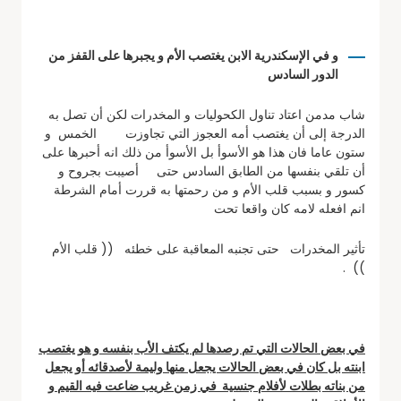
و في الإسكندرية الابن يغتصب الأم و يجبرها على القفز من
الدور السادس
شاب مدمن اعتاد تناول الكحوليات و المخدرات لكن أن تصل به
الدرجة إلى أن يغتصب أمه العجوز التي تجاوزت الخمس و
ستون عاما فان هذا هو الأسوأ بل الأسوأ من ذلك انه أحبرها على
أن تلقي بنفسها من الطابق السادس حتى أصيبت بجروح و
كسور و بسبب قلب الأم و من رحمتها به قررت أمام الشرطة
انم افعله لامه كان واقعا تحت
تأثير المخدرات حتى تجنبه المعاقبة على خطئه (( قلب الأم
)) .
في بعض الحالات التي تم رصدها لم يكتف الأب بنفسه و هو يغتصب
ابنته بل كان في بعض الحالات يجعل منها وليمة لأصدقائه أو يجعل
من بناته بطلات لأفلام جنسية في زمن غريب ضاعت فيه القيم و