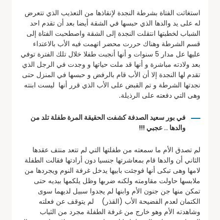
استغاثت الفتاة بشرطة النجدة لإنقاذها من التعذيب الذي تتعرض
له على يد والدها الذي حبسها في الشقة أيضا بعد أن تقدم احد
الشباب لخطبتها انتقلت النجدة إلى الشقة واصطحبت الفتاة إلى
قسم الشرطة وهناك حررت محضر اتهمت فيه الأب بالاعتداء
عليها عل مدار 5 سنوات و أنها أنجبت طفلا خلال تلك الفترة توفي
بعد ولادته مباشرة و أنها قد ملت حياتها و وجدت في الرجل الذي
تقدم لها النجدة إلا أن الأب قام بالرفض و حبسها في المنزل حتى
نجدتها الشرطة و تم القبض على الأب الذي قرر أنها ليست ابنته
وهى التي دفعته على الرذيلة
.
في بور سعيد الصدفة كشفت الحقيقة المرة
طفلة تلد من
والدها .. عجبي !!!
لم تصدق الأم ما سمعته من طفلتها التي لم تتعد منتف عقدها
الثاني أن والدها قام بمعاشرتها جنسيا دون أرادتها فقالت الطفلة
لامها وهى تبكى أنها فوجئت بابيها يدخل غرفة النوم ويجردها من
ملابسها حاولت مقاومته ولكنه ضربها وظل يلكمها بيديه حتى
تمكن منها جن جنون الأم وابنها لم يجدوا سبيل لديهما سوى
الكتمان لعدم الفضيحة الأب (القذر) لم يتوقف عن فعلته
وشاهدته الأم وهو خارج من غرفة الطفلة مجرد من الثياب