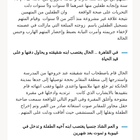
سنة وإنجابه طفلين منها عمرهما 8 سنوات و5 سنوات دلت
التحريات على صحة الواقعة وان الطفلين من المتهمين
نتيجة علاقة غير مشروعة منذ أكثر من 9 سنوات وقيام المتهم
بتسجيل الطفلين باسم زوجته المبلغة التي مازالت في عصمته
لإخفاء جريمته وأمرت النيابة بضبط وإحضار المتهم الهارب وحبس
الخالة
في القاهرة … الخال يغتصب ابنه شقيقته و يحاول دفنها و على
قيد الحياة
الخال قام باصطحاب ابنة شقيقته عند خروجها من المدرسة
واستدرجها إلى منطقة المقابر بحجة توصيلها إلى جدها بمدينة
الخانكة ثم خلع عنها ملابسها واعتدى عليها وعقب انتهائه قام
بتقييدها بالايشارب الذي كانت ترتديه وادخلها في مقبرة
مفتوحة وأغلق المقبرة وفى اليوم التالي للواقعة سمعت صاحبة
حقل مجاور للمقابر صوت استغاثة صادر من القبر وتم إخراج
الطفلة ونقلها إلى المستشفى حيث أفاقت ودلت على المتهم .
و العم الشاذ جنسيا يغتصب ابنه آخيه الطفلة و تدخل في
غيبوبة و تموت بعد شهرين