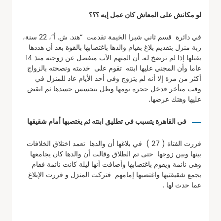
لو مكانش على المعاش كان عمل إيه ؟؟؟
في دائرة قسم ثاني شبرا الخيمة تقدمت “هند. ش. أ”، 22 سنة،
ربة منزل بتقديم بلاغ بقيام والدها باغتصابها بالقوة بعد أن هددها
بقتلها إذا لم ترضخ له. أن المتهم الأب منفصل عن زوجته منذ 14
عاما وأن المجني عليها ابنته تقوم على خدمته ونصحته بالزواج
أكثر من مرة إلا أنه لم يتزوج وفى أحد الأيام عاد للمنزل في
وقت متأخر فدخل حجرة نومها وظل يتحسس جسدها ثم انقض
عليها وهتك عرضها
.
في القاهرة يتسبب في تطليق ابنته ثم يغتصبها أمام شقيقها
قررت الفتاة ( 27 ) في بلاغها أن والدها تعمد اختلاق الخلافات
بينها وبين زوجها حتى تم الطلاق وقالت أن والدها كان يجامعها
وهى نائمة ويقوم باغتصابها وأضافت أنها ليلة كانت نائمة فقام
بجمع شقيقتيها واغتصبها إمامهم فتركت المنزل و قررت الإبلاغ
عما حدث لها .