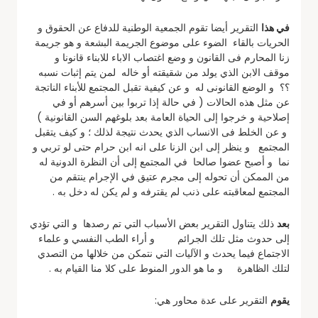
في هذا
التقرير أيضا تقوم الجمعية الوطنية للدفاع عن الحقوق و
الحريات بالقاء الضوء على موضوع الجريمة البشعة و هو جريمة
زنا المحارم فى القانون و وضع اغتصاب الاباء للابناء قانونا و
موقف الابن الذي يولد من شقيقته أو خاله لمن يتم إثبات نسبه
؟؟ و الوضع القانونى له و عن كيفية تقبل المجتمع للأبناء الناتجة
عن مثل هذه الحالات ( في حالة إذا تربوا بين أسرهم أو في
إصلاحية و خرجوا إلى الحياة العامة بعد بلوغهم السن القانونية )
و عن الخلط فى الانساب الذي يحدث نتيجة لذلك ؛ و كيف يتقبل
المجتمع و ينظر إلى ابن الزنا على انه ابن حرام حتى لو تربي و
نما و أصبح عضوا صالحا في المجتمع إلى أن النظرة الدونية له
من الممكن أن تحوله إلى مجرم عتيق في الإجرام ينتقم من
المجتمع لمعاقبته على ذنب لم يقترفه و لم يكن له دخل به .
بعد
ذلك يتناول التقرير بعض الأسباب التي تم رصدها و التي تؤدي
إلى حدوث مثل تلك الجرائم و أراء الطب النفسي و علماء
الاجتماع فيما يحدث و الآليات التي نتمكن من خلالها من التصدي
لتلك الظاهرة و ما هو الدور المنوط على كلا منا القيام به .
يقوم
التقرير على عدة محاور هي: