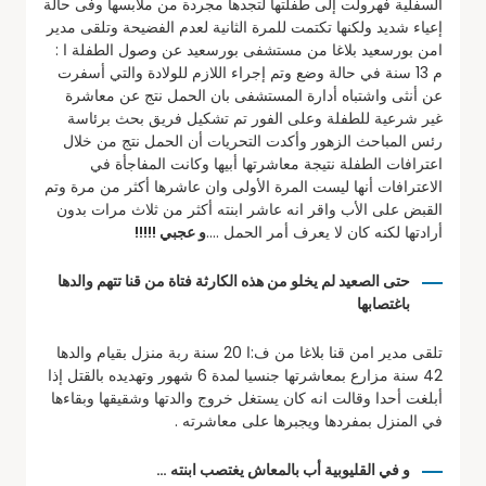
السفلية فهرولت إلى طفلتها لتجدها مجردة من ملابسها وفى حالة
إعياء شديد ولكنها تكتمت للمرة الثانية لعدم الفضيحة وتلقى مدير
امن بورسعيد بلاغا من مستشفى بورسعيد عن وصول الطفلة ا :
م 13 سنة في حالة وضع وتم إجراء اللازم للولادة والتي أسفرت
عن أنثى واشتباه أدارة المستشفى بان الحمل نتج عن معاشرة
غير شرعية للطفلة وعلى الفور تم تشكيل فريق بحث برئاسة
رئس المباحث الزهور وأكدت التحريات أن الحمل نتج من خلال
اعترافات الطفلة نتيجة معاشرتها أبيها وكانت المفاجأة في
الاعترافات أنها ليست المرة الأولى وان عاشرها أكثر من مرة وتم
القبض على الأب واقر انه عاشر ابنته أكثر من ثلاث مرات بدون
أرادتها لكنه كان لا يعرف أمر الحمل ….
و عجبي !!!!!
حتى الصعيد لم يخلو من هذه الكارثة فتاة من قنا تتهم والدها
باغتصابها
تلقى مدير امن قنا بلاغا من ف:ا 20 سنة ربة منزل بقيام والدها
42 سنة مزارع بمعاشرتها جنسيا لمدة 6 شهور وتهديده بالقتل إذا
أبلغت أحدا وقالت انه كان يستغل خروج والدتها وشقيقها وبقاءها
في المنزل بمفردها ويجبرها على معاشرته .
و في القليوبية أب بالمعاش يغتصب ابنته …