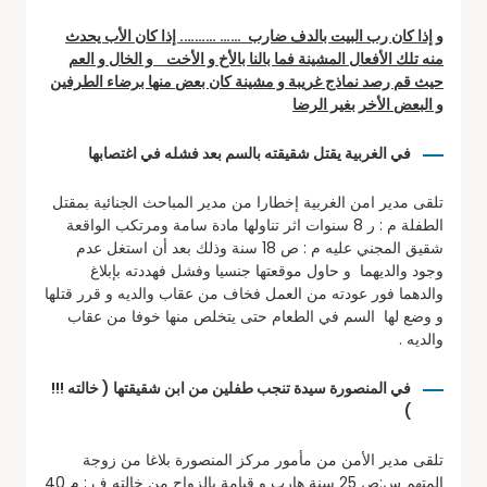
و إذا كان رب البيت بالدف ضارب …… ………. إذا كان الأب يحدث
منه تلك الأفعال المشينة فما بالنا بالأخ و الأخت و الخال و العم
حيث قم رصد نماذج غريبة و مشينة كان بعض منها برضاء الطرفين
و البعض الأخر بغير الرضا
في الغربية يقتل شقيقته بالسم بعد فشله في اغتصابها
تلقى مدير امن الغربية إخطارا من مدير المباحث الجنائية بمقتل
الطفلة م : ر 8 سنوات اثر تناولها مادة سامة ومرتكب الواقعة
شقيق المجني عليه م : ص 18 سنة وذلك بعد أن استغل عدم
وجود والديهما و حاول موقعتها جنسيا وفشل فهددته بإبلاغ
والدهما فور عودته من العمل فخاف من عقاب والديه و قرر قتلها
و وضع لها السم في الطعام حتى يتخلص منها خوفا من عقاب
والديه .
في المنصورة سيدة تنجب طفلين من ابن شقيقتها ( خالته !!!
)
تلقى مدير الأمن من مأمور مركز المنصورة بلاغا من زوجة
المتهم س:ص 25 سنة هارب و قيامة بالزواج من خالته ف : م 40