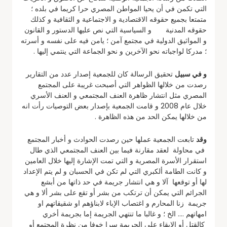
التي تكمن في أن يحيا المواطن المصري حرا كريما في بلده ؛
متمتعا بجميع حقوقه الاقتصادية و الاجتماعية و الثقافية و كذلك
حقوقه المدنية و السياسية التي نص عليها الدستور و القانون
و المواثيق الدولية في مجتمع آمن ؛ يامن فيه على نفسه و أسرته
؛ مدركا لواجباته نحو الآخرين و نحو الجماعة التي ينتمي إليها .
و في سبيل
تحقيق الرسالة كان للجمعية إصدار عدد من التقارير
رصدت من خلالها الظواهر التي أصبحت غريبة على المجتمع
المصري مثل انتشار ظاهرة العنف المجتمعي و العنف الأسري
خلال عام 2008 و قامت الجمعية بإصدار بعض التوصيات رأت انه
من خلالها يمكن الحد من هذه الظاهرة .
وقد
تابعت الجمعية عملها حين رصدت الحوادث و أخبار المجتمع
في محاولة لعقد مقارنة فيما بين العنف المجتمعي الذي طال
استقرار الأسرة المصرية و التي تمت الإشارة إليها خلال العامين
و كانت الطامة ألكبري التي لم تكن في الحسبان و لم يتم الإعداد
لها أو توقعها آلا و هي انتشار جريمة في حد ذاتها من أبشع
الجرائم التي يمكن أن ترتكب من بشر أو تقع على بشر ألا و هي
جريمة زنا المحارم و اغتصاب الإباء لابناؤهم او شقيقاتهم او
امهاتهم …. الخ ؛ و غالبا ما تنتهي الجريمة إما بجريمة أخري
كالقتل أو الإبقاء على الجريمة سرا خوفا من نظرة المجتمع أو