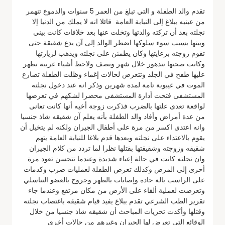
تقدم والد الطفلة و التي تبلغ من العمر 5 سنوات والدموع تنهمر
من عينيه ببلاغ إلى النيابة العامة قائلا انه لا يملك من الدنيا إلا
نجلته بعد أن تركته والدتها وتخلت عنها بعد خلافات كانت بيني
وبينها بسبب سوء سلوكها اضطر الوالد إلى آن يدع شقيقة حتى
تقوم زوجته برعايتها وكان يطمئن على نجلته ويذهب لزيارتها
وكانت صحتها تتدهور خلال شهر ونصف ولاحظ أشياء غريبة تظهر
عليها طفح في الجلد وتتعرض لحالات إغماء وظلت الطفلة تصارع
الموت في غيبوبة تامة لمدة شهرين وذكر انه عند دخول نجلته
المستشفى فتحت أدارة المستشفى محضرا لشكهم في تعرضها
لواقعة تعدى علتها بالضرب فذكرت زوجة أخيه أنها كانت تعانى
من عدة أمراض وأفاد والد الطفلة بأنه يعلم آن شقيقه شاذ جنسيا
وانه اعتدى اكسر من مرة على أطفال الجيران ولكنه لم يتخيل أن
يقوم بالاعتداء على نجلته وبعدها قدم بلاغا للنيابة العامة يتهم
شقيقه وزوجته وشقيقتها بقتلها نظرا لما تردد من كلام الجيران
وان نجلته كانت في حالة إعياء شديدة وعندما تتحسن تعود مرة
أخرى إلى المرض وكذلك تعرض الطفلة لعمليات ضرب وكدمات
على الراسب بالة حادة وإصابات بالظهر وجروح بالعضو التناسلي
وتعرضت لعملية ألقاء على الأرض من مكان مرتفع وعندما جاء
تقرير الطب الشرعي تقدم ببلاغ يفيد قيام شقيقه باغتصاب نجلته
وقتلها وأكدت تحريات المباحث أن شقيقه شاذ جنسيا من خلال
الوقائع التي تعرض لها الجيران وغيرهم من حالات أخرى