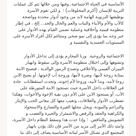
الأساسية في الحياة الاجتماعية، وفيها ومن خلالها تتم كل عمليات
التربية للإنسان (أكرم المخلوقات) ؛ و لكي تقوم الأسرة
بوظيفتها التربوية الهامة لابد من وجود أدوار محددة وواضحة
كالأب والأم والأبناء والبنات والعم والخال والجد…. إلخ ، في إطار
منظومة قيميه وأخلاقية وعملية تضمن القيام بهذه الأدوار على
خير وجه بما يؤدي إلى نمو صحي ومتناغم لكل أفراد الأسرة على
المستويات الجسدية والنفسية و
الاجتماعية والروحية. وزنا المحارم يؤدى إلى تداخل الأدوار
وتشوهها وإلى اختلال منظومة الأسرة وإلى سقوط وانهيار
الميزان ألقيمي والأخلاقي وتصدع الرموز الوالدية ، فتصبح الابنة
بمثابة زوجة لأبيها، وضرة لأمها، وزوجة أب لإخوتها، أو يصبح الابن
زوجا لأمه، وندا لأبيه، وزوجا لأم إخوته، وتحدث استقطابات حادة
في العلاقات داخل الأسرة حيث تستحوذ الابنة المتورطة على
الأب، أو يستحوذ الابن على الأم دون بقية الإخوة والأخوات، وهكذا
تضطرب الأدوار والعلاقات، وتغيب معها كل معاني الحب والإيثار
والتراحم والمودة، ويحل محلها الغيرة والتصارع والاستحواذ
والكراهية والحقد والرفض والاشمئزاز والحيرة والغضب و
التشويش والتناقض. ؛ وإذا حدث هذا وسقط النظام داخل الأسرة،
وامتد ذلك الأمر إلى مزيد من الأسر فإن ذلك يؤذن بانهيار
المجتمع الذي تشكل الأسر لبناته الأساسية.يضاف إلى ذلك ما