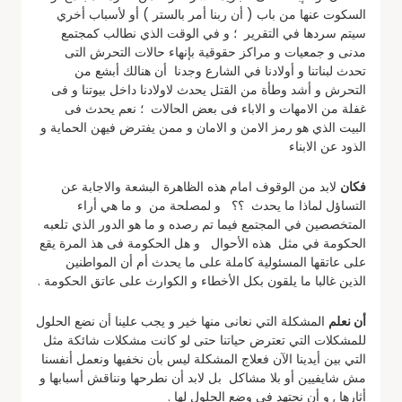
السكوت عنها من باب ( أن ربنا أمر بالستر ) أو لأسباب أخري
سيتم سردها في التقرير ؛ و في الوقت الذي نطالب كمجتمع
مدنى و جمعيات و مراكز حقوقية بإنهاء حالات التحرش التى
تحدث لبناتنا و أولادنا في الشارع وجدنا أن هنالك أبشع من
التحرش و أشد وطأة من القتل يحدث لاولادنا داخل بيوتنا و فى
غفلة من الامهات و الاباء فى بعض الحالات ؛ نعم يحدث فى
البيت الذي هو رمز الامن و الامان و ممن يفترض فيهن الحماية و
الذود عن الابناء
فكان
لابد من الوقوف امام هذه الظاهرة البشعة والاجابة عن
التساؤل لماذا ما يحدث ؟؟ و لمصلحة من و ما هي أراء
المتخصصين في المجتمع فيما تم رصده و ما هو الدور الذي تلعبه
الحكومة في مثل هذه الأحوال و هل الحكومة فى هذ المرة يقع
على عاتقها المسئولية كاملة على ما يحدث أم أن المواطنين
الذين غالبا ما يلقون بكل الأخطاء و الكوارث على عاتق الحكومة .
أن نعلم
المشكلة التي نعانى منها خير و يجب علينا أن نضع الحلول
للمشكلات التي تعترض حياتنا حتى لو كانت مشكلات شائكة مثل
التي بين أيدينا الآن فعلاج المشكلة ليس بأن نخفيها ونعمل أنفسنا
مش شايفيين أو بلا مشاكل بل لابد أن نطرحها ونناقش أسبابها و
أثارها , و أن نجتهد في وضع الحلول لها .