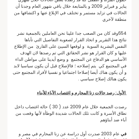
يناير و فبراير 2009 و بالمتابعة خلال باقي شهور العام وجدنا أن
الحالات في تزايد مستمر و تختلف في الإبلاغ عنها و اكتشافها من
منطقة لآخري
654وقد كان من الصعب جدا علينا نحن العاملين بالجمعية نشر
نتائج هذا التقرير و اتخاذ القرار لصعوبة التفاصيل التي تأباها
النفس البشرية السوية و لوقعها السيئ على القارئ من الإطلاع
عليها و كان القرار هو نشر الحقائق التي تم رصدها لان الهدف
الأساسي هو الدفاع عن المجتمع و وضع أيدينا على مواطن الداء
في المجتمع كي يتم إصلاحه ؛ فالإصلاح قبل أن يكون سياسيا لابد
و أن يكون هناك أيضا إصلاحا اجتماعيا و نفسيا لأفراد المجتمع حتى
يكون هنالك إصلاح سياسي .
الأول: رصد حالات زنا المحارم و اغتصاب الآباء للأبناء
رصدت الجمعية خلال عام 2009 عدد ( 30 ) حالة اغتصاب داخل
نطاق الأسرة و كانت تلك الحالات شديدة الوطأة لأنها وقعت من
أباء ضد أبناؤهم
في
عام 2003 صدرت أول دراسة عن زنا المحارم في مصر و