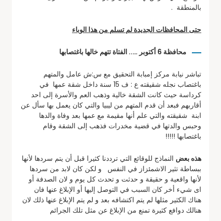
بالمنطقة .
حتى المحافظات الجديدة لم تسلم من هذا الوباء
محافظة 6 أكتوبر ….. الفتاة تتهم خالها باغتصابها
تباشر نيابة مركز إمبابة التحقيق مع س:ش عامل والمتهم
باغتصاب نجله شقيقته ع : ف 15 سنة داخل شقة عمها في
كرداسة حيث كانت الشقة خالية وذهب العم والأسرة إلى احد
أقاربهم فبعد أن قدم المتهم من ليبيا والتي كان يعمل بها سأل عن
ابنة شقيقته والتي علم أنها مقيمة مع عمها بعد وفاة والدها
وحبس والدتها في قضية مخدرات فذهب إلى الشقة وقام
باغتصابها !!!!!
هذه بعض
النماذج للوقائع التي ترددنا كثيرا قبل أن يتم سردها لأنها
ببساطة تثير الاشمئزاز في النفس و لكن كان لابد من سردها
لأنها واقعية و حقيقة و حدثت و تحدث كل يوم و لان الصدفة أو
اى شيء أخر كان السبب في التوصل إليها أو الإبلاغ عنها فان
هناك الكثير مثلها لم يتم اكتشافه بعد و لم يتم الإبلاغ عنها ذلك لان
هنالك دوافع كثيرة تمنع من الإبلاغ عن مثل تلك الجرائم