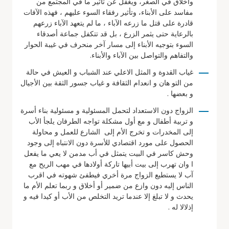
وأخلاق في الصغر، ويغفل عن تأثير ما في المجتمع من
مفاسد على الأبناء، وتأثير رفقاء السوء عليهم ، فهذه الآفات
قادرة على قتل ما زرعه الآباء ، ما لم يتعهد الآباء زرعهم
بالرعاية حتى يثمر الزرع ، بل قد تتكفل جماعة أصدقاء
السوء بتوجيه الأبناء إلى مسار آخر منحرف في غيبة الحوار
والتفاهم والتواصل بين الآباء والأبناء.
غياب القدوة و المثل الاعلي عند الشباب و العيش في حالة
من التو هان و انعدام الثقافة و غياب جسور الثقة بين الأجيال
و بعضها .
الزواج دون الاستعداد لتحمل المسئولية و مسئولية بناء أسرة
و تربية أطفال و مع أول مشكلة تواجه الطرفان يلجأ الأب
إلى المخدرات و تخرج الأم إلى الشارع للعمل و محاولة
الحصول على مورد اقتصادي للأسرة دون الانتباه إلى وجود
وحش كاسر في البيت يتمثل في أب مدمن لا يعي ما يفعل
ا وان تهرب إلى بيت أبيها تاركة أولادها في مهب الريح مع
آب لا يستطيع الزواج مرة أخري فيطفئ شهوته في اقرب
الناس إليه دون وازع من ضمير أو أخلاق و ربما تعلم الأم ما
يحدث و لا تبلغ إلا عندما تريد التخلص من الأب أو كيدا فيه و
إذلالا له .