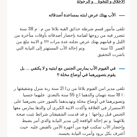
الأخلاق و النخوة و الرجولة
الأب يهتك عرض ابنته بمساعدة أصدقائه
تلقى مأمور قسم شرطة حدائق القبة بلاغا من م : م 38 سنة
تتضرر فيه من زوجها لقيامة بإحضار أصدقائه بأوقات متأخرة من
الليل و قيامهم بهتك عرض نجلته عدة مرات !!!! و الابنة تبلغ من
العمر 13 سنة وتم إحالة الأب المستهتر إلى النيابة التي
باشرت التحقيق
في الفيوم الأب يمارس الجنس مع ابنتيه و لا يكتفي …. بل
يقوم بتصويرهما في أوضاع مخلة !!
تلقى مدير امن الفيوم بلاغا من ن:ا 21 سنة ربة منزل وشقيقتها ر
: ا 18 سنة تتهمان والدهما ا:ع 55 سنة بالتعدي عليهما جنسيا
وتصويرهما في أوضاع مخلة وتهديدهما بالصور حتى يجبرهما على
الاستمرار في العلاقة وأكدت الابنة الكبرى أن والدها يمارس معها
الجنس قبل زواجها ؛ و قد قدمت الشقيقتان شرائط تثبت صحة
بلاغهما و تم إحالة الواقعة إلى مدير النيابة والذي أمر بضبط
وإحضار الأب تمكنت قوة من أجهزة الأمن بالقبض عليه حيث
أعترف بكل برود وأمرت النيابة بحبسه.