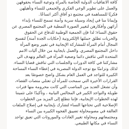
كافة الاتفاقيات الدولية الخاصة بالمرأة وتوعية النساء بحقوقهن
والعمل على تطوير الوعي الفكري والجمعي للنساء وتأهيلهن
فكريًا للمساهمة في مجتمع ذو آفاق أكثر اتساعًا..
وإيمانا منا في إيجاد وسيلة سرية وآمنة تسمح للنساء بإبداء
أرائهن وأفكارهن لتغيير الصورة النمطية في المجتمع المصري عن
حقوق النساء؛ لذا فإن الجمعية الوطنية للدفاع عن الحقوق
والحريات تطلق حملتها الإلكترونية (حكايات الجدة آمنة) لتفسح
المجال أمام المرأة للمشاركة الإيجابية في تغيير وضع المرأة
داخل المجتمع المصري. والعمل بايجابية من خلال آليات الامم
المتحدة التي تناقش دائما وضعية المرأة في العالم ونهدف الي
مشاركتنا في كافة الدورات والجلسات التي تناقش قضايا النساء.
لذلك وتزامنًا مع توجه الدولة المصرية في إعطاء النساء المساحة
الكبيرة للتواجد في العمل العام بشكل واضح خصوصًا بعد
القرارات الأخيرة التي سمحت للمرأة أن تعتلي منصات القضاء،
وأن تشغل العديد من المناصب التي كانت محرومة منها فترات
طويلة والتواجد الكبير في المجالس النيابية ، وتأكيدًا على تثميننا
لهذه الخطوات الإيجابية، فإننا نتطلع إلى المزيد من الخطوات
الإصلاحية التي تحتاجها النساء لتشارك بإيجابية في إصلاح الملفات
العالقة في مصومحاولة تضييق الفجوه الكبيره بين النساء
ومجتمعاتهم ومحاولة تغيير العادات والموروثات التي تعيق تواجد
النساء في مكانها الطبيعي.