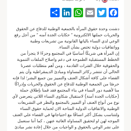
Share
WhatsApp
LinkedIn
Email
Facebook
Twitter
دشنت وحدة حقوق المرأة بالجمعية الوطنية للدفاع عن الحقوق
والحريات حملتها الالكترونية ” حكايات الجدة آمنه ” من أجل رفع
الوعي لدي النساء بالياتها القانونية من تشريعات وطنية
وواتفاقيات دولية تختص بشأن النساء.
إن المرأة هي شريكًا أساسيًا في المجتمع وجزءًا لا يتجزأ من
الخطط المستقبلية الطموحة في دعم واصلاح الملفات التنموية
والحقوقية خلال الفترات القادمة ، ومن أهم متطلبات عصرنا
الحالي أن تنتشر ركائز المساواة ومبادئ الديمقراطية وأن يتم
القضاء على كافة أشكال العنف والتمييز بين جميع البشر؛ لذا فإنه
حرصًا من الجمعية الوطنية للدفاع عن الحقوق والحريات وإدراكًا
منا لأهمية دور النساء في بناء المجتمع فقد قمنا بإطلاق حملة
(حكايات الجدة آمنة) لاستقبال شكاوى النساء اللاتي يتعرضن لأي
نوع من أنواع العنف أو التمييز بالمجتمع والنظر في التشريعات
الوطنية والاتفاقيات الدولية المتاحة الان لحماية حقوق النساء
ولتتناسب بشكل أكثر اتساقًا مع احتياجاتها في القضاء علي العنف
الموجه لهن او لتحقيق المساواه الغائبة عنهن ، كما أننا سنعمل
على نشر الوعي بالحقوق و الواجبات من خلال إعادة نشر مبادئ